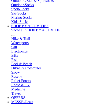
Outdoor-, Ski- & Sportsocks
Outdoor-Socks
Sport-Socks
Ski-Socks
Merino-Socks
Kids-Socks
SHOP BY ACTIVITIES
Show all SHOP BY ACTIVITIES
Hike & Trail
Watersports
Sail
Electronics
Bike
Fish
Pool & Beach
Urban & Commuter
Snow
Rescue
Relief Forces
Radio & TV
Medicine
Travel
OFFERS
MESSE-Deals