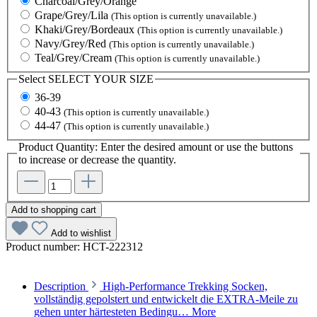
Charcoal/Grey/Orange
Grape/Grey/Lila
(This option is currently unavailable.)
Khaki/Grey/Bordeaux
(This option is currently unavailable.)
Navy/Grey/Red
(This option is currently unavailable.)
Teal/Grey/Cream
(This option is currently unavailable.)
Select
SELECT YOUR SIZE
36-39
40-43
(This option is currently unavailable.)
44-47
(This option is currently unavailable.)
Product Quantity: Enter the desired amount or use the buttons
to increase or decrease the quantity.
Add to shopping cart
Add to wishlist
Product number:
HCT-222312
Description
High-Performance Trekking Socken,
vollständig gepolstert und entwickelt die EXTRA-Meile zu
gehen unter härtesteten Bedingu…
More