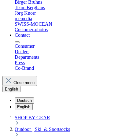
Birger Bruhns
Team Berghaus
Jörg Knorr
reemedia
SWISS-MOCEAN
Customer-photos
Contact
Consumer
Dealers
Departments
Press
Co-Brand
Close menu
English
Deutsch
English
SHOP BY GEAR
Outdoor-, Ski- & Sportsocks