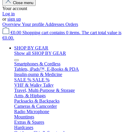
Close menu
Your account
Log in
or
sign up
Overview
Your profile
Addresses
Orders
€0.00
Shopping cart contains 0 items. The cart total value is
€0.00.
SHOP BY GEAR
Show all SHOP BY GEAR
Smartphones & Cordless
Tablets, iPads™, E-Books & PDA
Insulin-pump & Medicine
SALE % SALE %
VHF & Walky Talky
Travel, Multi-Purpose & Storage
Arm- & Hipbags
Packsacks & Backpacks
Cameras & Camcorder
Radio Microphone
Mountings
Extras & Spares
Hardcases