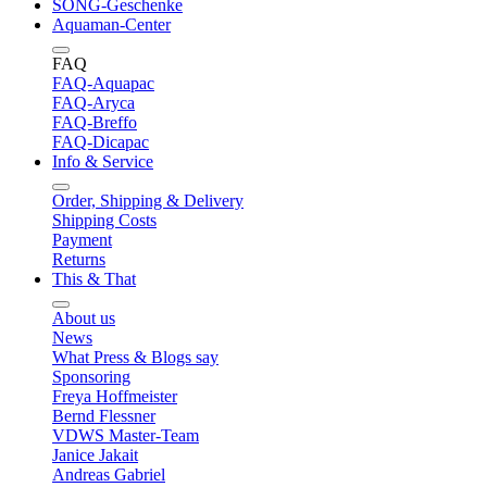
SONG-Geschenke
Aquaman-Center
FAQ
FAQ-Aquapac
FAQ-Aryca
FAQ-Breffo
FAQ-Dicapac
Info & Service
Order, Shipping & Delivery
Shipping Costs
Payment
Returns
This & That
About us
News
What Press & Blogs say
Sponsoring
Freya Hoffmeister
Bernd Flessner
VDWS Master-Team
Janice Jakait
Andreas Gabriel