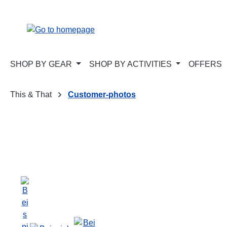
p to main content
Skip to search
Skip to main navigation
SHOP BY GEAR
SHOP BY ACTIVITIES
OFFERS
This & That
Customer-photos