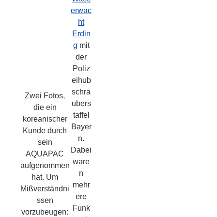
erwac
ht
Erdin
g
mit
der
Poliz
eihub
schra
Zwei Fotos,
ubers
die ein
taffel
koreanischer
Bayer
Kunde durch
n.
sein
Dabei
AQUAPAC
ware
aufgenommen
n
hat. Um
mehr
Mißverständni
ere
ssen
Funk
vorzubeugen: