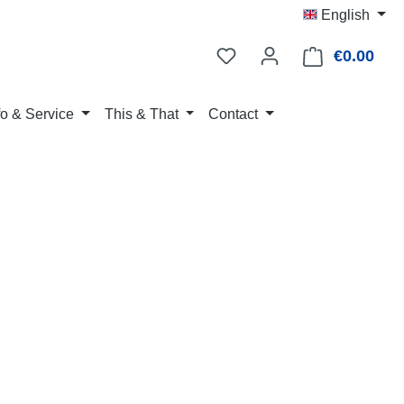
English
€0.00
Shop
fo & Service
This & That
Contact