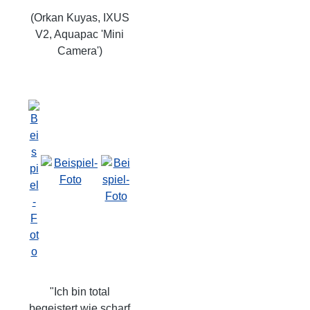
(Orkan Kuyas, IXUS
V2, Aquapac 'Mini
Camera')
"Ich bin total
begeistert wie scharf