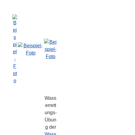
Wass
errett
ungs-
Übun
g der
Wass